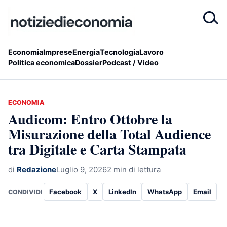
Economia
Imprese
Energia
Tecnologia
Lavoro
Politica economica
Dossier
Podcast / Video
ECONOMIA
Audicom: Entro Ottobre la
Misurazione della Total Audience
tra Digitale e Carta Stampata
di
Redazione
Luglio 9, 2026
2 min di lettura
Facebook
X
LinkedIn
WhatsApp
Email
CONDIVIDI