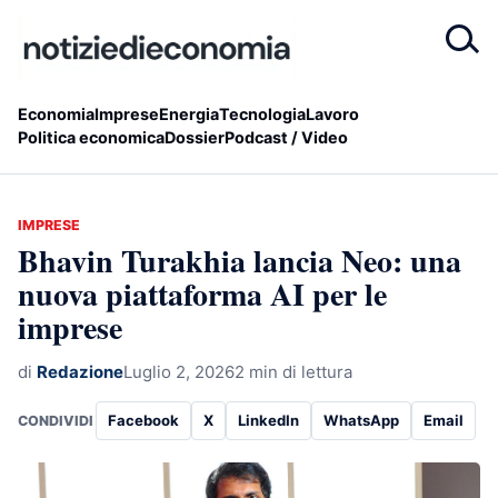
Economia
Imprese
Energia
Tecnologia
Lavoro
Politica economica
Dossier
Podcast / Video
IMPRESE
Bhavin Turakhia lancia Neo: una
nuova piattaforma AI per le
imprese
di
Redazione
Luglio 2, 2026
2 min di lettura
Facebook
X
LinkedIn
WhatsApp
Email
CONDIVIDI