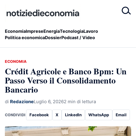
Economia
Imprese
Energia
Tecnologia
Lavoro
Politica economica
Dossier
Podcast / Video
ECONOMIA
Crédit Agricole e Banco Bpm: Un
Passo Verso il Consolidamento
Bancario
di
Redazione
Luglio 6, 2026
2 min di lettura
Facebook
X
LinkedIn
WhatsApp
Email
CONDIVIDI