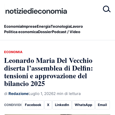
Economia
Imprese
Energia
Tecnologia
Lavoro
Politica economica
Dossier
Podcast / Video
ECONOMIA
Leonardo Maria Del Vecchio
diserta l’assemblea di Delfin:
tensioni e approvazione del
bilancio 2025
di
Redazione
Luglio 1, 2026
2 min di lettura
Facebook
X
LinkedIn
WhatsApp
Email
CONDIVIDI