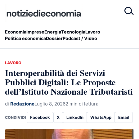
Economia
Imprese
Energia
Tecnologia
Lavoro
Politica economica
Dossier
Podcast / Video
LAVORO
Interoperabilità dei Servizi
Pubblici Digitali: Le Proposte
dell’Istituto Nazionale Tributaristi
di
Redazione
Luglio 8, 2026
2 min di lettura
Facebook
X
LinkedIn
WhatsApp
Email
CONDIVIDI