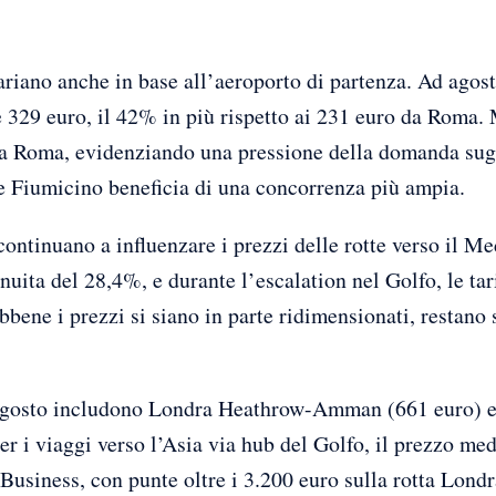
ariano anche in base all’aeroporto di partenza. Ad agos
329 euro, il 42% in più rispetto ai 231 euro da Roma. 
 a Roma, evidenziando una pressione della domanda sugl
e Fiumicino beneficia di una concorrenza più ampia.
continuano a influenzare i prezzi delle rotte verso il M
uita del 28,4%, e durante l’escalation nel Golfo, le ta
ene i prezzi si siano in parte ridimensionati, restano su
r agosto includono Londra Heathrow-Amman (661 euro)
r i viaggi verso l’Asia via hub del Golfo, il prezzo me
Business, con punte oltre i 3.200 euro sulla rotta Lon