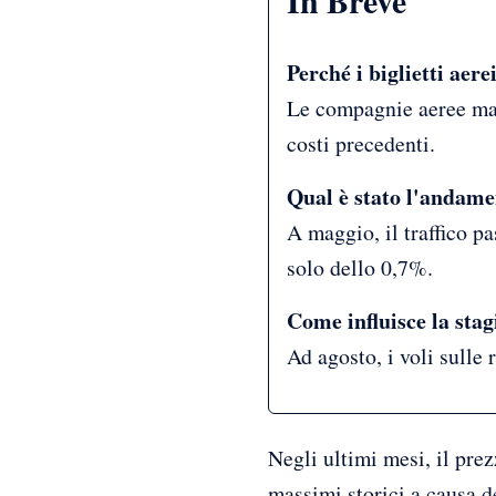
In Breve
Perché i biglietti aere
Le compagnie aeree man
costi precedenti.
Qual è stato l'andame
A maggio, il traffico p
solo dello 0,7%.
Come influisce la stagi
Ad agosto, i voli sulle
Negli ultimi mesi, il pre
massimi storici a causa d