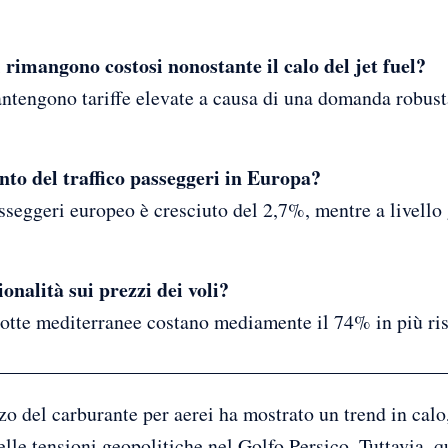
i rimangono costosi nonostante il calo del jet fuel?
tengono tariffe elevate a causa di una domanda robust
nto del traffico passeggeri in Europa?
asseggeri europeo è cresciuto del 2,7%, mentre a livell
onalità sui prezzi dei voli?
 rotte mediterranee costano mediamente il 74% in più ri
zzo del carburante per aerei ha mostrato un trend in cal
elle tensioni geopolitiche nel Golfo Persico. Tuttavia, 