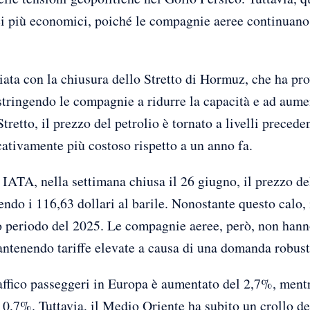
erei più economici, poiché le compagnie aeree continuano
iziata con la chiusura dello Stretto di Hormuz, che ha p
stringendo le compagnie a ridurre la capacità e ad aumen
tretto, il prezzo del petrolio è tornato a livelli precedent
ativamente più costoso rispetto a un anno fa.
IATA, nella settimana chiusa il 26 giugno, il prezzo de
ndo i 116,63 dollari al barile. Nonostante questo calo, 
o periodo del 2025. Le compagnie aeree, però, non hann
ntenendo tariffe elevate a causa di una domanda robusta
affico passeggeri in Europa è aumentato del 2,7%, mentr
o 0,7%. Tuttavia, il Medio Oriente ha subito un crollo de