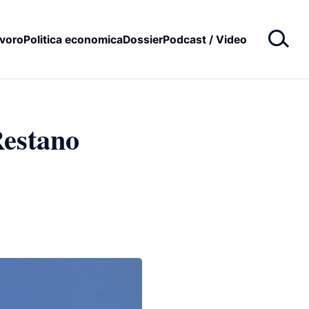
voro
Politica economica
Dossier
Podcast / Video
Restano