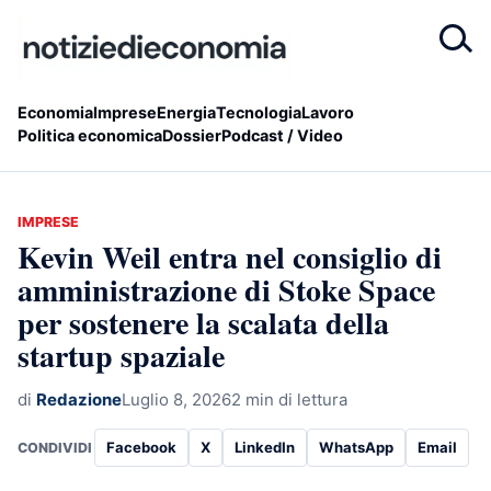
Economia
Imprese
Energia
Tecnologia
Lavoro
Politica economica
Dossier
Podcast / Video
IMPRESE
Kevin Weil entra nel consiglio di
amministrazione di Stoke Space
per sostenere la scalata della
startup spaziale
di
Redazione
Luglio 8, 2026
2 min di lettura
Facebook
X
LinkedIn
WhatsApp
Email
CONDIVIDI