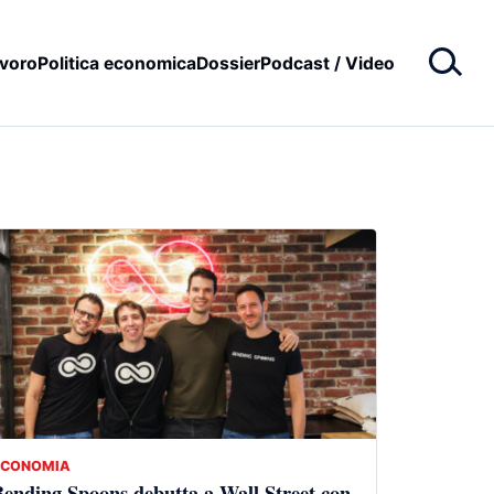
voro
Politica economica
Dossier
Podcast / Video
ECONOMIA
ending Spoons debutta a Wall Street con