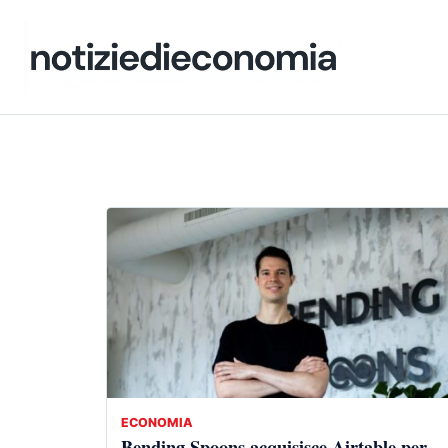
ECONOMIA
Bending Spoons acquisisce Airtable per