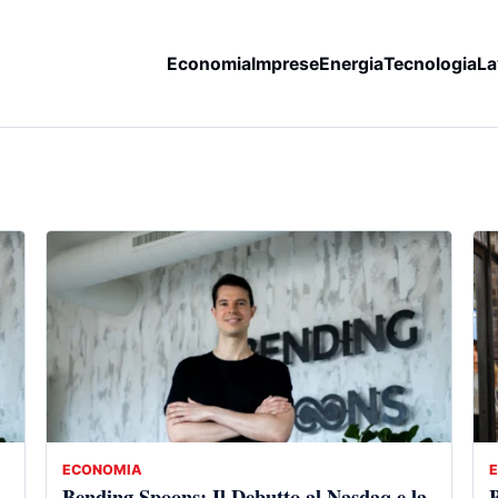
Economia
Imprese
Energia
Tecnologia
La
ECONOMIA
Bending Spoons: Il Debutto al Nasdaq e la
B