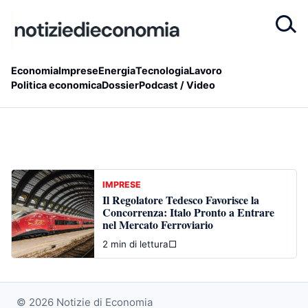
Economia
Imprese
Energia
Tecnologia
Lavoro
Politica economica
Dossier
Podcast / Video
IMPRESE
Il Regolatore Tedesco Favorisce la
Concorrenza: Italo Pronto a Entrare
nel Mercato Ferroviario
2 min di lettura
□
© 2026 Notizie di Economia