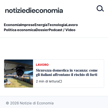
Economia
Imprese
Energia
Tecnologia
Lavoro
Politica economica
Dossier
Podcast / Video
LAVORO
Sicurezza domestica in vacanza: come
gli italiani affrontano il rischio di furti
2 min di lettura
□
© 2026 Notizie di Economia