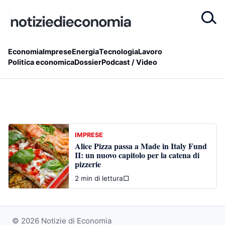
Economia
Imprese
Energia
Tecnologia
Lavoro
Politica economica
Dossier
Podcast / Video
IMPRESE
Alice Pizza passa a Made in Italy Fund
II: un nuovo capitolo per la catena di
pizzerie
2 min di lettura
□
© 2026 Notizie di Economia