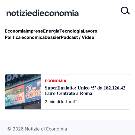
Economia
Imprese
Energia
Tecnologia
Lavoro
Politica economica
Dossier
Podcast / Video
ECONOMIA
SuperEnalotto: Unico ‘5’ da 182.126,42
Euro Centrato a Roma
2 min di lettura
□
© 2026 Notizie di Economia