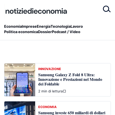
Economia
Imprese
Energia
Tecnologia
Lavoro
Politica economica
Dossier
Podcast / Video
INNOVAZIONE
Samsung Galaxy Z Fold 8 Ultra:
Innovazione e Prestazioni nel Mondo
dei Foldable
2 min di lettura
□
ECONOMIA
Samsung investe 650 miliardi di dollari