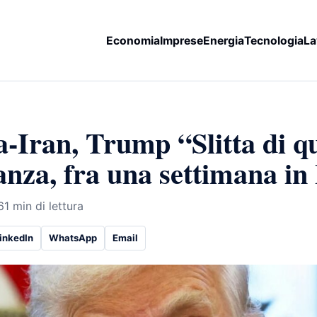
Economia
Imprese
Energia
Tecnologia
La
-Iran, Trump “Slitta di q
tanza, fra una settimana i
6
1 min di lettura
inkedIn
WhatsApp
Email