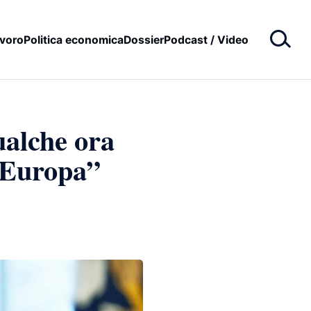
voro
Politica economica
Dossier
Podcast / Video
ualche ora
n Europa”