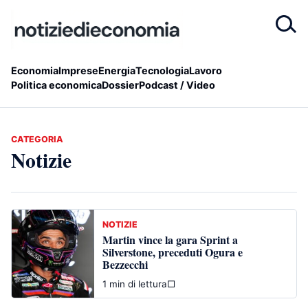
Economia
Imprese
Energia
Tecnologia
Lavoro
Politica economica
Dossier
Podcast / Video
CATEGORIA
Notizie
NOTIZIE
Martin vince la gara Sprint a
Silverstone, preceduti Ogura e
Bezzecchi
1 min di lettura
□