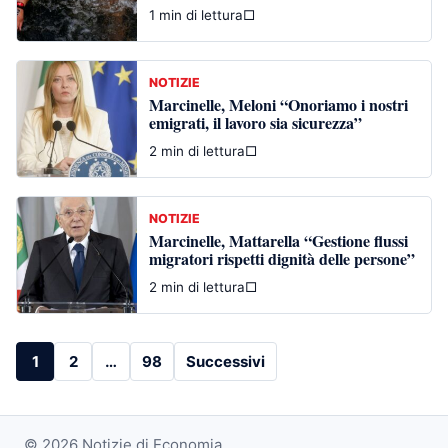
1 min di lettura
□
NOTIZIE
Marcinelle, Meloni “Onoriamo i nostri
emigrati, il lavoro sia sicurezza”
2 min di lettura
□
NOTIZIE
Marcinelle, Mattarella “Gestione flussi
migratori rispetti dignità delle persone”
2 min di lettura
□
Paginazione
1
2
…
98
Successivi
degli
articoli
© 2026 Notizie di Economia