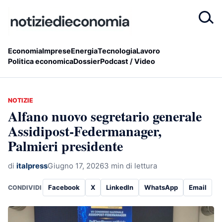
Economia
Imprese
Energia
Tecnologia
Lavoro
Politica economica
Dossier
Podcast / Video
NOTIZIE
Alfano nuovo segretario generale
Assidipost-Federmanager,
Palmieri presidente
di
italpress
Giugno 17, 2026
3 min di lettura
Facebook
X
LinkedIn
WhatsApp
Email
CONDIVIDI