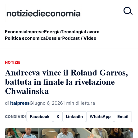
Economia
Imprese
Energia
Tecnologia
Lavoro
Politica economica
Dossier
Podcast / Video
NOTIZIE
Andreeva vince il Roland Garros,
battuta in finale la rivelazione
Chwalinska
di
italpress
Giugno 6, 2026
1 min di lettura
Facebook
X
LinkedIn
WhatsApp
Email
CONDIVIDI