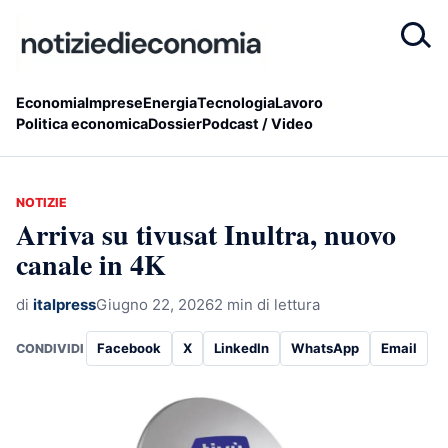
Economia
Imprese
Energia
Tecnologia
Lavoro
Politica economica
Dossier
Podcast / Video
NOTIZIE
Arriva su tivusat Inultra, nuovo
canale in 4K
di
italpress
Giugno 22, 2026
2 min di lettura
Facebook
X
LinkedIn
WhatsApp
Email
CONDIVIDI