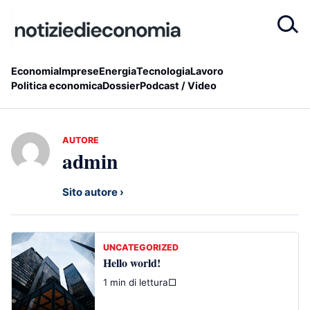
Economia
Imprese
Energia
Tecnologia
Lavoro
Politica economica
Dossier
Podcast / Video
AUTORE
admin
Sito autore
UNCATEGORIZED
Hello world!
1 min di lettura
□