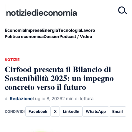
Economia
Imprese
Energia
Tecnologia
Lavoro
Politica economica
Dossier
Podcast / Video
NOTIZIE
Cirfood presenta il Bilancio di
Sostenibilità 2025: un impegno
concreto verso il futuro
di
Redazione
Luglio 8, 2026
2 min di lettura
Facebook
X
LinkedIn
WhatsApp
Email
CONDIVIDI