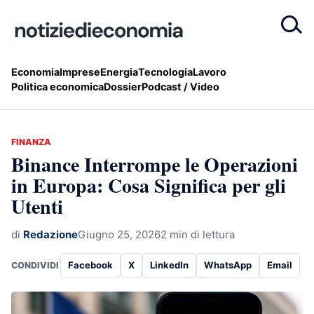
Economia
Imprese
Energia
Tecnologia
Lavoro
Politica economica
Dossier
Podcast / Video
FINANZA
Binance Interrompe le Operazioni
in Europa: Cosa Significa per gli
Utenti
di
Redazione
Giugno 25, 2026
2 min di lettura
Facebook
X
LinkedIn
WhatsApp
Email
CONDIVIDI