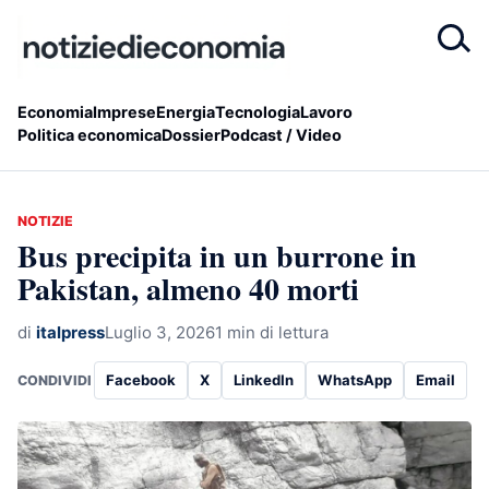
Economia
Imprese
Energia
Tecnologia
Lavoro
Politica economica
Dossier
Podcast / Video
NOTIZIE
Bus precipita in un burrone in
Pakistan, almeno 40 morti
di
italpress
Luglio 3, 2026
1 min di lettura
Facebook
X
LinkedIn
WhatsApp
Email
CONDIVIDI