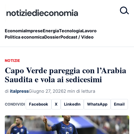
Economia
Imprese
Energia
Tecnologia
Lavoro
Politica economica
Dossier
Podcast / Video
NOTIZIE
Capo Verde pareggia con l’Arabia
Saudita e vola ai sedicesimi
di
italpress
Giugno 27, 2026
2 min di lettura
Facebook
X
LinkedIn
WhatsApp
Email
CONDIVIDI