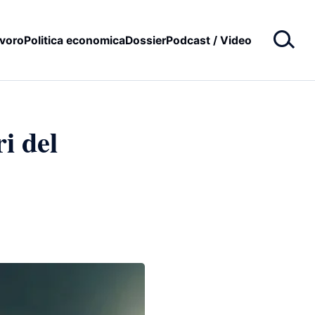
voro
Politica economica
Dossier
Podcast / Video
i del