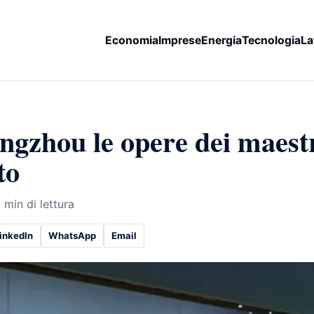
Economia
Imprese
Energia
Tecnologia
La
ngzhou le opere dei maestr
to
 min di lettura
inkedIn
WhatsApp
Email