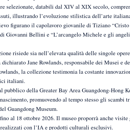
e selezionate, databili dal XIV al XIX secolo, compren
suti, illustrando l’evoluzione stilistica dell’arte italian
ievo figurano il capolavoro giovanile di Tiziano “Cristo
i Giovanni Bellini e “L’arcangelo Michele e gli angeli
zione risiede sia nell’elevata qualità delle singole opere
 dichiarato Jane Rowlands, responsabile dei Musei e de
lands, la collezione testimonia la costante innovazione
ci italiani.
 al pubblico della Greater Bay Area Guangdong-Hong K
 Rinascimento, promuovendo al tempo stesso gli scambi tr
ce del Guangdong Museum.
fino al 18 ottobre 2026. Il museo proporrà anche visite
 realizzati con l’IA e prodotti culturali esclusivi.