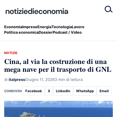
Economia
Imprese
Energia
Tecnologia
Lavoro
Politica economica
Dossier
Podcast / Video
NOTIZIE
Cina, al via la costruzione di una
mega nave per il trasporto di GNL
di
italpress
Giugno 11, 2026
3 min di lettura
Facebook
X
LinkedIn
WhatsApp
Email
CONDIVIDI