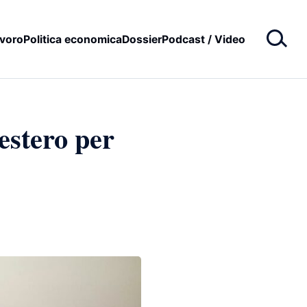
voro
Politica economica
Dossier
Podcast / Video
estero per