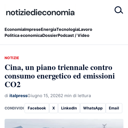
Economia
Imprese
Energia
Tecnologia
Lavoro
Politica economica
Dossier
Podcast / Video
NOTIZIE
Cina, un piano triennale contro
consumo energetico ed emissioni
CO2
di
italpress
Giugno 15, 2026
2 min di lettura
Facebook
X
LinkedIn
WhatsApp
Email
CONDIVIDI