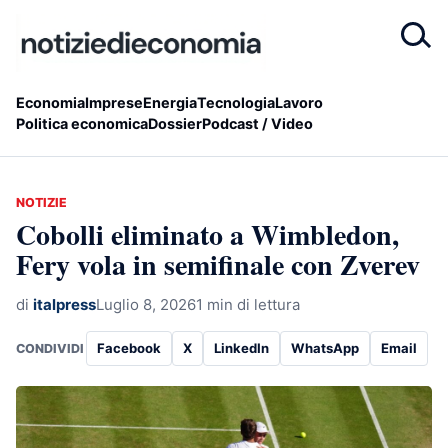
Economia
Imprese
Energia
Tecnologia
Lavoro
Politica economica
Dossier
Podcast / Video
NOTIZIE
Cobolli eliminato a Wimbledon,
Fery vola in semifinale con Zverev
di
italpress
Luglio 8, 2026
1 min di lettura
Facebook
X
LinkedIn
WhatsApp
Email
CONDIVIDI