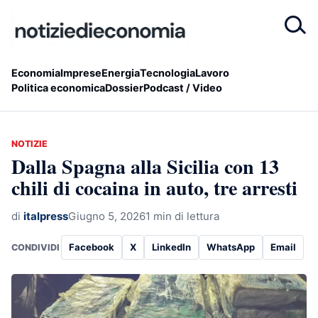
Economia
Imprese
Energia
Tecnologia
Lavoro
Politica economica
Dossier
Podcast / Video
NOTIZIE
Dalla Spagna alla Sicilia con 13
chili di cocaina in auto, tre arresti
di
italpress
Giugno 5, 2026
1 min di lettura
Facebook
X
LinkedIn
WhatsApp
Email
CONDIVIDI