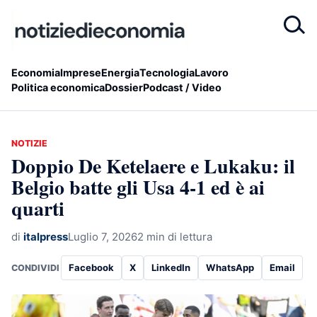
Economia
Imprese
Energia
Tecnologia
Lavoro
Politica economica
Dossier
Podcast / Video
NOTIZIE
Doppio De Ketelaere e Lukaku: il
Belgio batte gli Usa 4-1 ed è ai
quarti
di
italpress
Luglio 7, 2026
2 min di lettura
Facebook
X
LinkedIn
WhatsApp
Email
CONDIVIDI