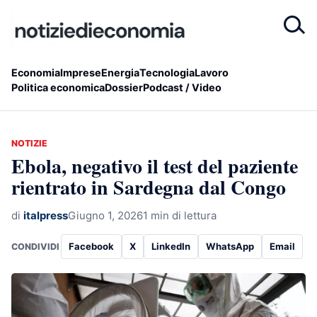
Economia
Imprese
Energia
Tecnologia
Lavoro
Politica economica
Dossier
Podcast / Video
NOTIZIE
Ebola, negativo il test del paziente
rientrato in Sardegna dal Congo
di
italpress
Giugno 1, 2026
1 min di lettura
Facebook
X
LinkedIn
WhatsApp
Email
CONDIVIDI