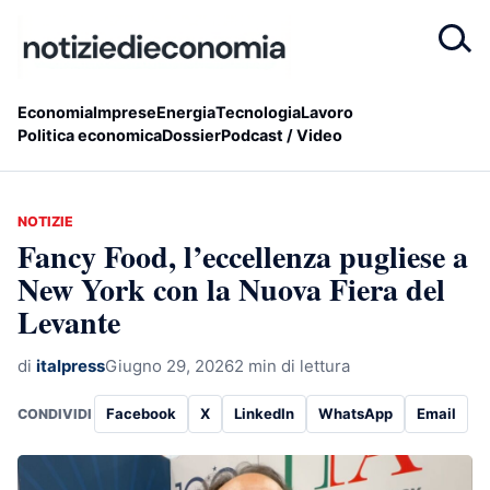
Economia
Imprese
Energia
Tecnologia
Lavoro
Politica economica
Dossier
Podcast / Video
NOTIZIE
Fancy Food, l’eccellenza pugliese a
New York con la Nuova Fiera del
Levante
di
italpress
Giugno 29, 2026
2 min di lettura
Facebook
X
LinkedIn
WhatsApp
Email
CONDIVIDI