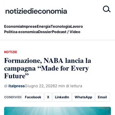
Economia
Imprese
Energia
Tecnologia
Lavoro
Politica economica
Dossier
Podcast / Video
NOTIZIE
Formazione, NABA lancia la
campagna “Made for Every
Future”
di
italpress
Giugno 22, 2026
2 min di lettura
Facebook
X
LinkedIn
WhatsApp
Email
CONDIVIDI