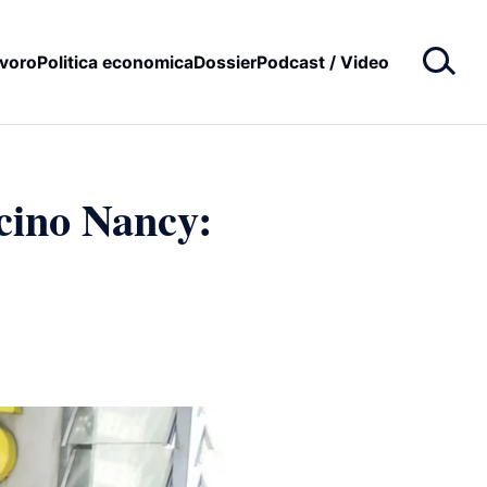
voro
Politica economica
Dossier
Podcast / Video
icino Nancy: