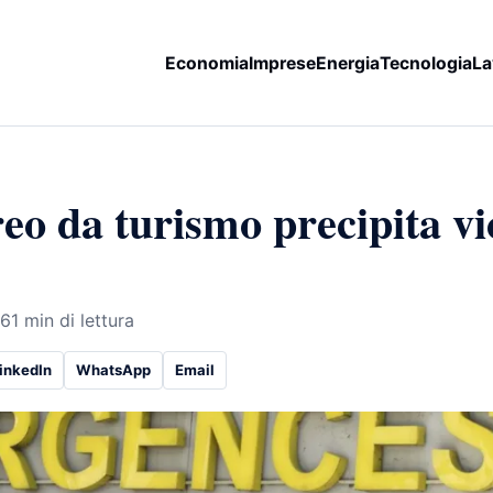
Economia
Imprese
Energia
Tecnologia
La
reo da turismo precipita v
26
1 min di lettura
inkedIn
WhatsApp
Email