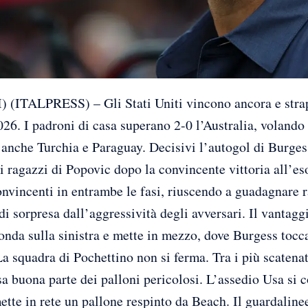
ITALPRESS) – Gli Stati Uniti vincono ancora e strapp
26. I padroni di casa superano 2-0 l’Australia, volando a
anche Turchia e Paraguay. Decisivi l’autogol di Burgess
 ragazzi di Popovic dopo la convincente vittoria all’eso
onvincenti in entrambe le fasi, riuscendo a guadagnare
di sorpresa dall’aggressività degli avversari. Il vantagg
fonda sulla sinistra e mette in mezzo, dove Burgess tocc
La squadra di Pochettino non si ferma. Tra i più scatenat
 buona parte dei palloni pericolosi. L’assedio Usa si 
tte in rete un pallone respinto da Beach. Il guardalinee