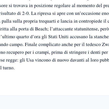
nsore si trovava in posizione regolare al momento del pre
 risultato di 2-0. La ripresa si apre con un’occasione eno
alla sulla propria trequarti e lancia in contropiede il
itta alla porta di Beach; l’attaccante statunitense, per
’ultimo quarto d’ora gli Stati Uniti accusano la stanche
ndo campo. Finale complicato anche per il tedesco Zwaye
eno recupero per i crampi, prima di stringere i denti per
reese regge: gli Usa vincono di nuovo davanti al loro pub
l turno.