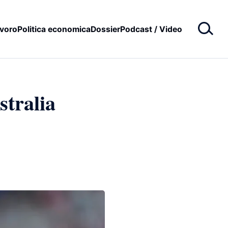
voro
Politica economica
Dossier
Podcast / Video
stralia