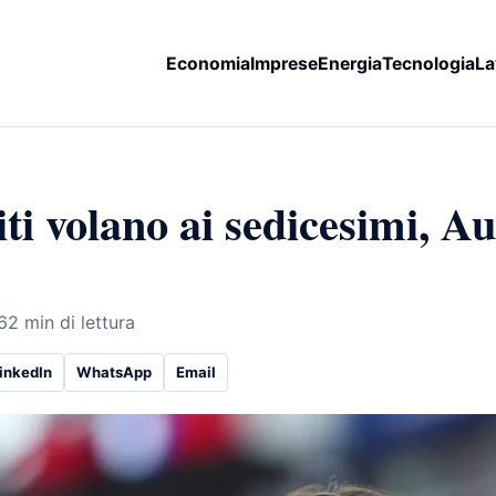
Economia
Imprese
Energia
Tecnologia
La
iti volano ai sedicesimi, Au
6
2 min di lettura
inkedIn
WhatsApp
Email