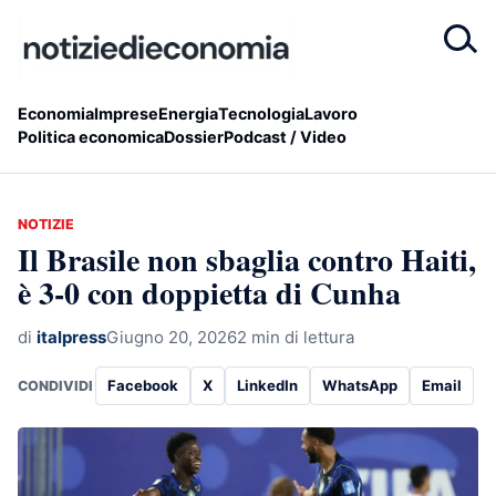
Economia
Imprese
Energia
Tecnologia
Lavoro
Politica economica
Dossier
Podcast / Video
NOTIZIE
Il Brasile non sbaglia contro Haiti,
è 3-0 con doppietta di Cunha
di
italpress
Giugno 20, 2026
2 min di lettura
Facebook
X
LinkedIn
WhatsApp
Email
CONDIVIDI