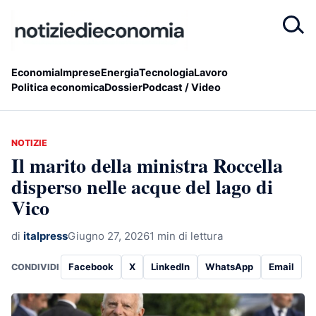
Economia
Imprese
Energia
Tecnologia
Lavoro
Politica economica
Dossier
Podcast / Video
NOTIZIE
Il marito della ministra Roccella
disperso nelle acque del lago di
Vico
di
italpress
Giugno 27, 2026
1 min di lettura
Facebook
X
LinkedIn
WhatsApp
Email
CONDIVIDI