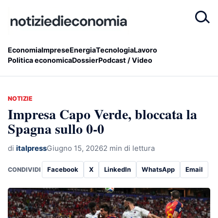
Economia
Imprese
Energia
Tecnologia
Lavoro
Politica economica
Dossier
Podcast / Video
NOTIZIE
Impresa Capo Verde, bloccata la
Spagna sullo 0-0
di
italpress
Giugno 15, 2026
2 min di lettura
Facebook
X
LinkedIn
WhatsApp
Email
CONDIVIDI