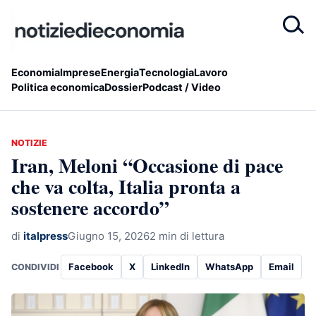
Economia
Imprese
Energia
Tecnologia
Lavoro
Politica economica
Dossier
Podcast / Video
NOTIZIE
Iran, Meloni “Occasione di pace
che va colta, Italia pronta a
sostenere accordo”
di
italpress
Giugno 15, 2026
2 min di lettura
Facebook
X
LinkedIn
WhatsApp
Email
CONDIVIDI