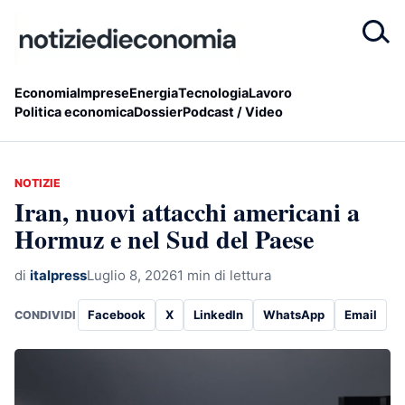
Economia
Imprese
Energia
Tecnologia
Lavoro
Politica economica
Dossier
Podcast / Video
NOTIZIE
Iran, nuovi attacchi americani a
Hormuz e nel Sud del Paese
di
italpress
Luglio 8, 2026
1 min di lettura
Facebook
X
LinkedIn
WhatsApp
Email
CONDIVIDI