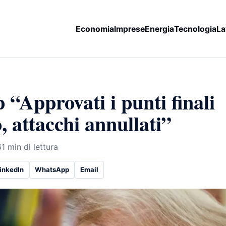
Economia
Imprese
Energia
Tecnologia
La
“Approvati i punti finali
, attacchi annullati”
6
1 min di lettura
inkedIn
WhatsApp
Email