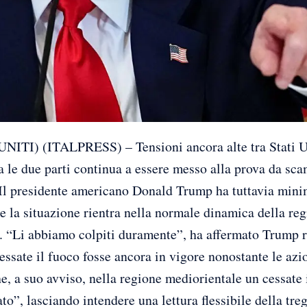
) (ITALPRESS) – Tensioni ancora alte tra Stati Unit
ra le due parti continua a essere messo alla prova da sca
 Il presidente americano Donald Trump ha tuttavia minim
e la situazione rientra nella normale dinamica della regi
i. “Li abbiamo colpiti duramente”, ha affermato Trump r
essate il fuoco fosse ancora in vigore nonostante le azio
e, a suo avviso, nella regione mediorientale un cessate 
o”, lasciando intendere una lettura flessibile della tre