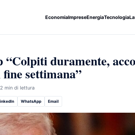
Economia
Imprese
Energia
Tecnologia
La
 “Colpiti duramente, acc
l fine settimana”
2 min di lettura
inkedIn
WhatsApp
Email