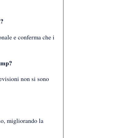
n?
onale e conferma che i
rump?
evisioni non si sono
so, migliorando la