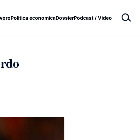
voro
Politica economica
Dossier
Podcast / Video
ordo