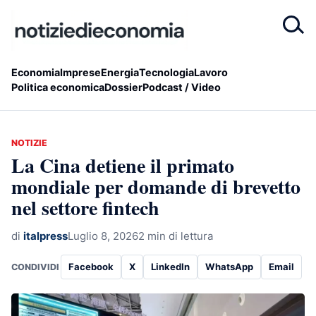
Economia
Imprese
Energia
Tecnologia
Lavoro
Politica economica
Dossier
Podcast / Video
NOTIZIE
La Cina detiene il primato
mondiale per domande di brevetto
nel settore fintech
di
italpress
Luglio 8, 2026
2 min di lettura
Facebook
X
LinkedIn
WhatsApp
Email
CONDIVIDI