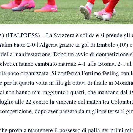
LPRESS) – La Svizzera è solida e si prende gli ott
akin batte 2-0 l’Algeria grazie ai gol di Embolo (10′) e
 della manifestazione. Dopo un avvio di competizione s
i elvetici hanno cambiato marcia: 4-1 alla Bosnia, 2-1 a
ia poco organizzata. Si conferma l’ottimo feeling con 
 per la quarta volta in fila gli ottavi di finale ai Mondia
tici non hanno mai raggiunto i quarti, che mancano dal
luglio alle 22 contro la vincente del match tra Colombi
a competizione, dopo aver passato da migliore terza il g
che prova a mantenere il possesso di palla nei primi mi