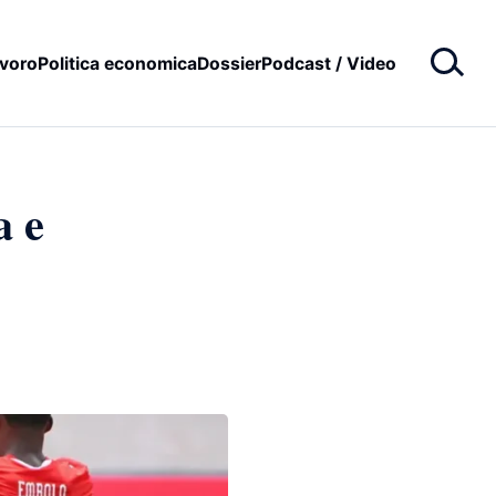
voro
Politica economica
Dossier
Podcast / Video
a e