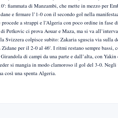
l 10′: fiammata di Manzambi, che mette in mezzo per Emb
Zidane e firmare l’1-0 con il secondo gol nella manifesta
 procede a strappi e l’Algeria con poco ordine in fase di 
di Petkovic ci prova Aouar e Maza, ma si va all’interval
 la Svizzera colpisce subito: Zakaria sguscia via sulla 
 Zidane per il 2-0 al 46′. I ritmi restano sempre bassi, 
 Girandola di campi da una parte e dall’alta, con Yakin 
Rieder si mangia in modo clamoroso il gol del 3-0. Negli
na così una spenta Algeria.