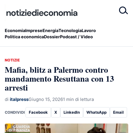
Economia
Imprese
Energia
Tecnologia
Lavoro
Politica economica
Dossier
Podcast / Video
NOTIZIE
Mafia, blitz a Palermo contro
mandamento Resuttana con 13
arresti
di
italpress
Giugno 15, 2026
1 min di lettura
Facebook
X
LinkedIn
WhatsApp
Email
CONDIVIDI