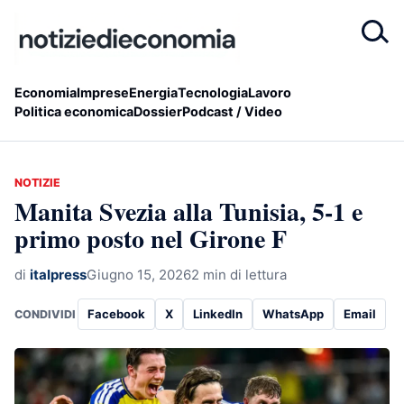
Economia
Imprese
Energia
Tecnologia
Lavoro
Politica economica
Dossier
Podcast / Video
NOTIZIE
Manita Svezia alla Tunisia, 5-1 e
primo posto nel Girone F
di
italpress
Giugno 15, 2026
2 min di lettura
Facebook
X
LinkedIn
WhatsApp
Email
CONDIVIDI