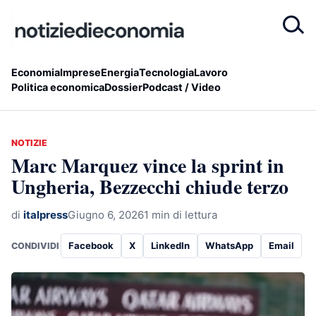
Economia
Imprese
Energia
Tecnologia
Lavoro
Politica economica
Dossier
Podcast / Video
NOTIZIE
Marc Marquez vince la sprint in
Ungheria, Bezzecchi chiude terzo
di
italpress
Giugno 6, 2026
1 min di lettura
Facebook
X
LinkedIn
WhatsApp
Email
CONDIVIDI