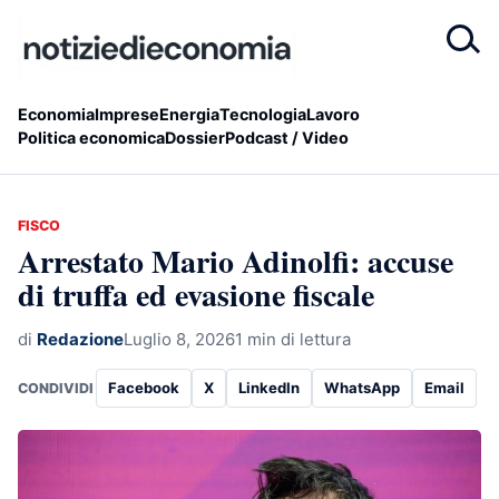
Economia
Imprese
Energia
Tecnologia
Lavoro
Politica economica
Dossier
Podcast / Video
FISCO
Arrestato Mario Adinolfi: accuse
di truffa ed evasione fiscale
di
Redazione
Luglio 8, 2026
1 min di lettura
Facebook
X
LinkedIn
WhatsApp
Email
CONDIVIDI