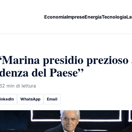
Economia
Imprese
Energia
Tecnologia
La
“Marina presidio prezioso 
ndenza del Paese”
6
2 min di lettura
inkedIn
WhatsApp
Email