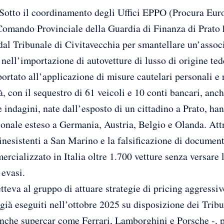
to il coordinamento degli Uffici EPPO (Procura Euro
 Comando Provinciale della Guardia di Finanza di Prato
al Tribunale di Civitavecchia per smantellare un’assoc
 nell’importazione di autovetture di lusso di origine ted
ortato all’applicazione di misure cautelari personali e r
à, con il sequestro di 61 veicoli e 10 conti bancari, anch
Le indagini, nate dall’esposto di un cittadino a Prato, h
ionale esteso a Germania, Austria, Belgio e Olanda. Attra
 inesistenti a San Marino e la falsificazione di document
cializzato in Italia oltre 1.700 vetture senza versare l
 evasi.
tteva al gruppo di attuare strategie di pricing aggressiv
già eseguiti nell’ottobre 2025 su disposizione dei Tribu
nche supercar come Ferrari, Lamborghini e Porsche -, po